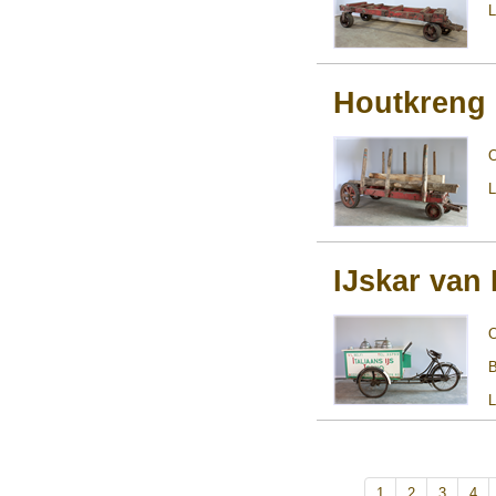
L
Houtkreng
L
IJskar van 
B
L
1
2
3
4