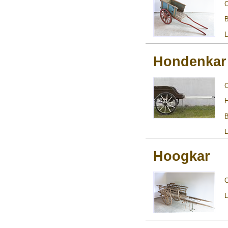
B
L
Hondenkar 
H
B
L
Hoogkar
L