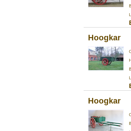
B
L
Hoogkar
H
B
L
Hoogkar
B