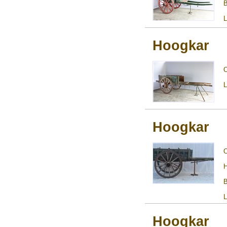
B
L
Hoogkar
L
Hoogkar
H
B
L
Hoogkar