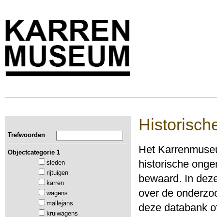
Historisch
Trefwoorden
Het Karrenmuseu
Objectcategorie 1
historische ong
sleden
rijtuigen
bewaard. In deze
karren
over de onderzoc
wagens
mallejans
deze databank of
kruiwagens