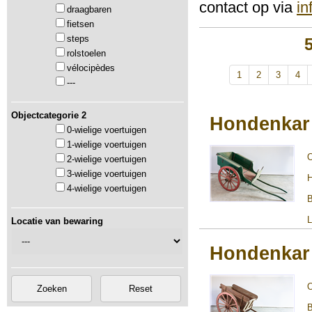
contact op via
i
draagbaren
fietsen
steps
rolstoelen
vélocipèdes
1
2
3
4
---
Objectcategorie 2
Hondenkar
0-wielige voertuigen
1-wielige voertuigen
2-wielige voertuigen
3-wielige voertuigen
H
4-wielige voertuigen
B
L
Locatie van bewaring
Hondenkar
B