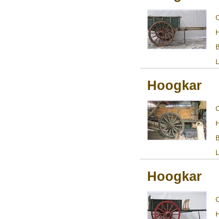
H
B
L
Hoogkar
H
B
L
Hoogkar
H