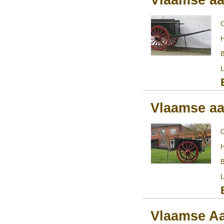
H
B
L
Vlaamse aa
H
B
L
Vlaamse A