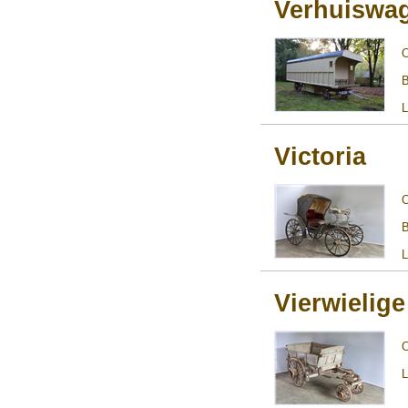
Verhuiswa
B
L
Victoria
B
L
Vierwielige
L