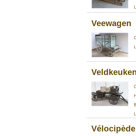
L
Veewagen
L
Veldkeuke
H
B
L
Vélocipède