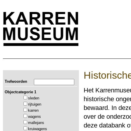
Historisch
Trefwoorden
Het Karrenmuseu
Objectcategorie 1
historische ong
sleden
rijtuigen
bewaard. In deze
karren
over de onderzoc
wagens
mallejans
deze databank of
kruiwagens