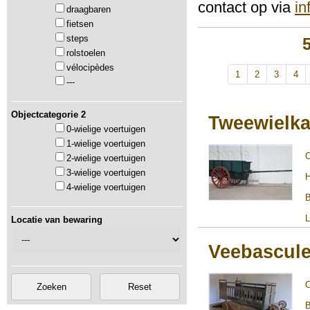
contact op via
i
draagbaren
fietsen
steps
rolstoelen
vélocipèdes
1
2
3
4
---
Objectcategorie 2
Tweewielka
0-wielige voertuigen
1-wielige voertuigen
2-wielige voertuigen
3-wielige voertuigen
H
4-wielige voertuigen
B
L
Locatie van bewaring
Veebascul
B