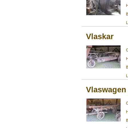
H
B
L
Vlaskar
H
B
L
Vlaswagen
H
B