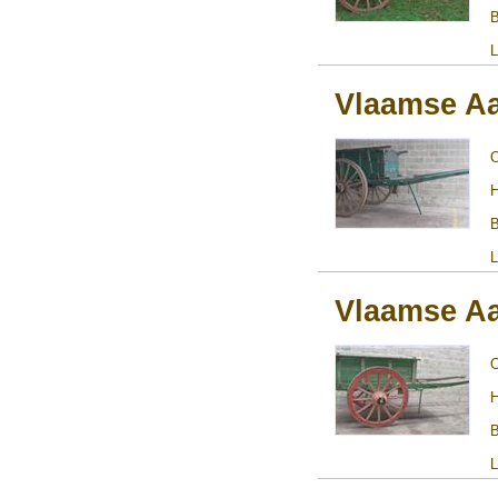
B
L
Vlaamse A
H
B
L
Vlaamse A
H
B
L