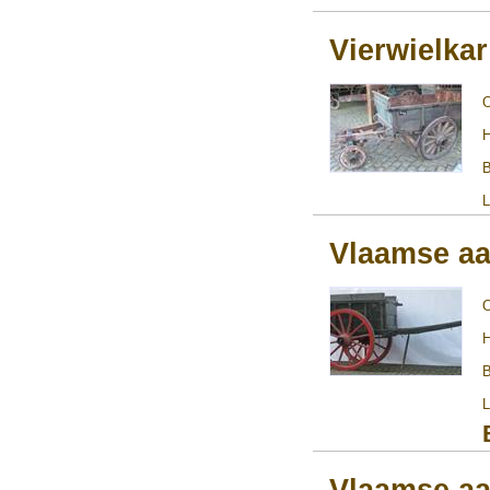
Vierwielkar
H
B
L
Vlaamse aa
H
B
L
Vlaamse aa