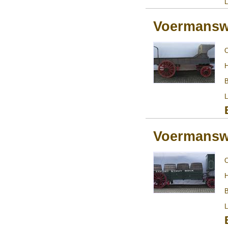
L
Voermans
H
B
L
Voermans
H
B
L