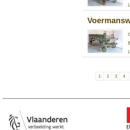
L
Voermansw
B
L
1
2
3
4