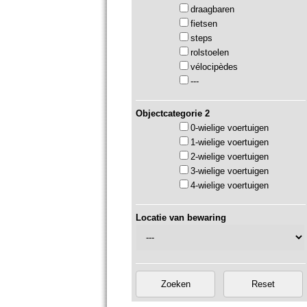
draagbaren
fietsen
steps
rolstoelen
vélocipèdes
---
Objectcategorie 2
0-wielige voertuigen
1-wielige voertuigen
2-wielige voertuigen
3-wielige voertuigen
4-wielige voertuigen
Locatie van bewaring