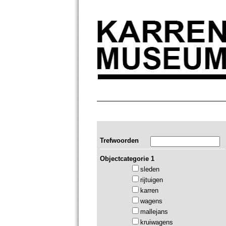
Trefwoorden
Objectcategorie 1
sleden
rijtuigen
karren
wagens
mallejans
kruiwagens