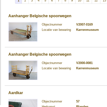
1
2
3
4
5
6
7
8
9
10
11
12
13
Aanhanger Belgische spoorwegen
Objectnummer
V2007-0169
Locatie van bewaring
Karrenmuseum
Aanhanger Belgische spoorwegen
Objectnummer
V2000-0081
Locatie van bewaring
Karrenmuseum
Aardkar
Objectnummer
57
Herkomst
Blanden