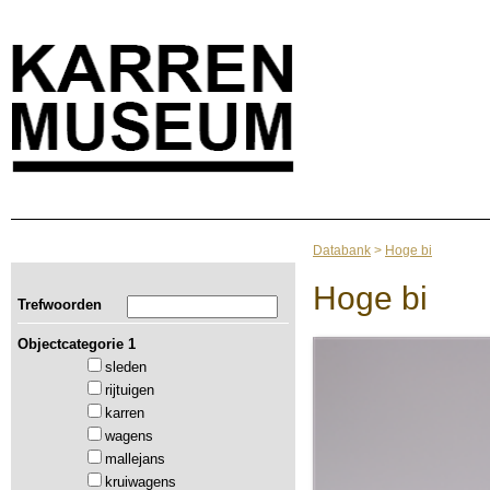
Databank
>
Hoge bi
Hoge bi
Trefwoorden
Objectcategorie 1
sleden
rijtuigen
karren
wagens
mallejans
kruiwagens