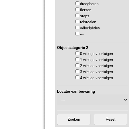
draagbaren
fietsen
steps
rolstoelen
vélocipèdes
---
Objectcategorie 2
0-wielige voertuigen
1-wielige voertuigen
2-wielige voertuigen
3-wielige voertuigen
4-wielige voertuigen
Locatie van bewaring