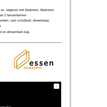
as, uitgerust met bladveren, bladveren
van 2 lamoenbomen.
borden, vast schutbord, afneembaar,
p.
rd en afneembare kap.
↑
ormulier