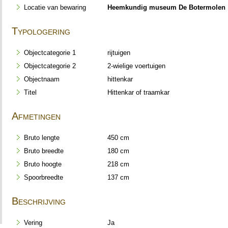
Locatie van bewaring
Heemkundig museum De Botermolen
Typologering
Objectcategorie 1
rijtuigen
Objectcategorie 2
2-wielige voertuigen
Objectnaam
hittenkar
Titel
Hittenkar of traamkar
Afmetingen
Bruto lengte
450 cm
Bruto breedte
180 cm
Bruto hoogte
218 cm
Spoorbreedte
137 cm
Beschrijving
Vering
Ja