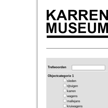
Trefwoorden
Objectcategorie 1
sleden
rijtuigen
karren
wagens
mallejans
kruiwagens