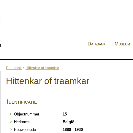
Databank
Museum
Databank
>
Hittenkar of traamkar
Hittenkar of traamkar
Identificatie
Objectnummer
15
Herkomst
België
Bouwperiode
1880 - 1930