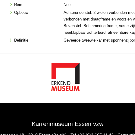
Rem
Nee
Opbouw
Achteronderstel: 2 wielen verbonden met 
verbonden met draagframe en voorzien 
Bovenstel: Betimmering frame, vaste zij
neerklapbaar achterbord, afneembare ka
Definitie
Geveerde tweewielkar met sponnenzijbo
Karrenmuseum Essen vzw
ntsebaan 48 - 2910 Essen (België) - Tel
+32 (0)3 667 11 42
-
Contactf