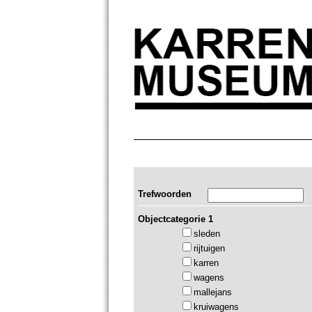
Trefwoorden
Objectcategorie 1
sleden
rijtuigen
karren
wagens
mallejans
kruiwagens