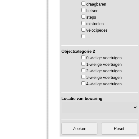
draagbaren
fietsen
steps
rolstoelen
vélocipèdes
---
Objectcategorie 2
0-wielige voertuigen
1-wielige voertuigen
2-wielige voertuigen
3-wielige voertuigen
4-wielige voertuigen
Locatie van bewaring