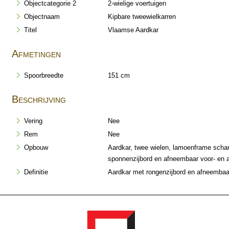
Objectcategorie 2
2-wielige voertuigen
Objectnaam
Kipbare tweewielkarren
Titel
Vlaamse Aardkar
Afmetingen
Spoorbreedte
151 cm
Beschrijving
Vering
Nee
Rem
Nee
Opbouw
Aardkar, twee wielen, lamoenframe schar
sponnenzijbord en afneembaar voor- en 
Definitie
Aardkar met rongenzijbord en afneembaar