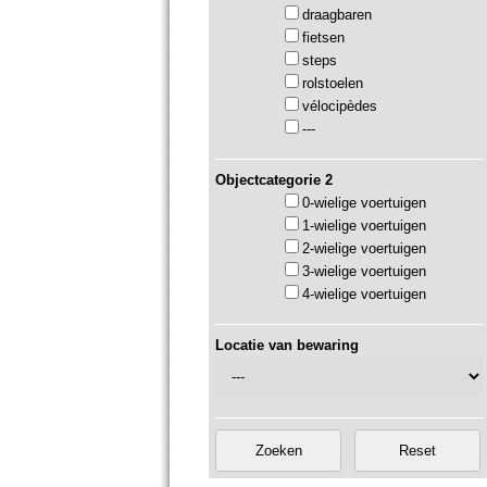
draagbaren
fietsen
steps
rolstoelen
vélocipèdes
---
Objectcategorie 2
0-wielige voertuigen
1-wielige voertuigen
2-wielige voertuigen
3-wielige voertuigen
4-wielige voertuigen
Locatie van bewaring