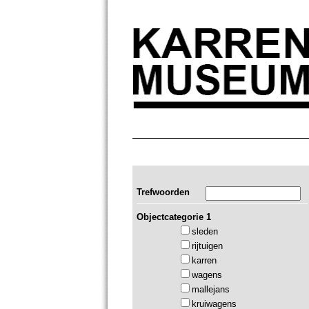
Trefwoorden
Objectcategorie 1
sleden
rijtuigen
karren
wagens
mallejans
kruiwagens