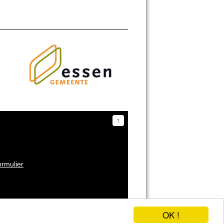
↑
ormulier
Koen Michielsen - Webdesign Essen
OK !