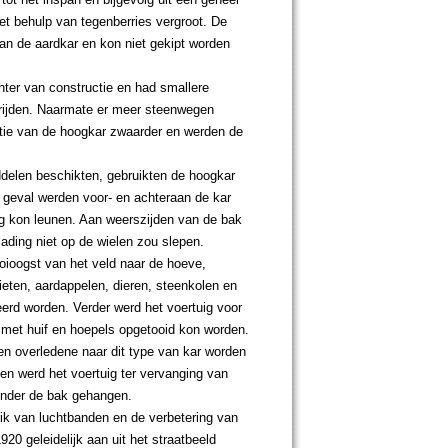
t behulp van tegenberries vergroot. De
an de aardkar en kon niet gekipt worden
ter van constructie en had smallere
rijden. Naarmate er meer steenwegen
tie van de hoogkar zwaarder en werden de
delen beschikten, gebruikten de hoogkar
t geval werden voor- en achteraan de kar
ng kon leunen. Aan weerszijden van de bak
lading niet op de wielen zou slepen.
oioogst van het veld naar de hoeve,
eten, aardappelen, dieren, steenkolen en
erd worden. Verder werd het voertuig voor
r met huif en hoepels opgetooid kon worden.
een overledene naar dit type van kar worden
en werd het voertuig ter vervanging van
onder de bak gehangen.
uik van luchtbanden en de verbetering van
0 geleidelijk aan uit het straatbeeld