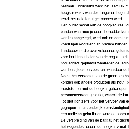
bestaan. Doorgaans werd het laadvlak me
hoogkar was zwaarder, langer en hoger d
tenzij het trekdier uitgespannen werd.
Een ouder model van de hoogkar was lich
banden waarmee je door de modder kon 
werden aangelegd, werd ook de construc
voertuigen voorzien van bredere banden.
Landbouwers die over voldoende geldmid
voor het binnenhalen van de oogst. In di
hooiladders geplaatst waartegen de ladi
werden zijleesten voorzien, waardoor de 
Naast het vervoeren van de graan- en ho
konden ook andere producten als hout, bi
meststoffen met de hoogkar getransporte
personenvervoer gebruikt, waarbij de ka
Tot slot kon zelfs voor het vervoer van 
gegrepen. In uitzonderlijke omstandighed
een mallejan gebruikt en werd de boom 
De verspreiding van de bakkar, het gebr
het wegendek, deden de hoogkar vanaf 192