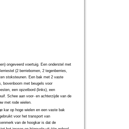
gen) ongeveerd voertuig. Een onderstel met
erriestel (2 berriebomen, 2 tegenberries,
uten stoksteunen. Een bak met 2 vaste
els, bovenboom met beugels voor
eesten, een opzetbord (links), een
uif. Schee aan voor- en achterzijde van de
auw met rode wielen.
ge kar op hoge wielen en een vaste bak
gebruikt voor het transport van
 kenmerk van de hoogkar is dat de
tot het inspan en bijgevolg uit één geheel