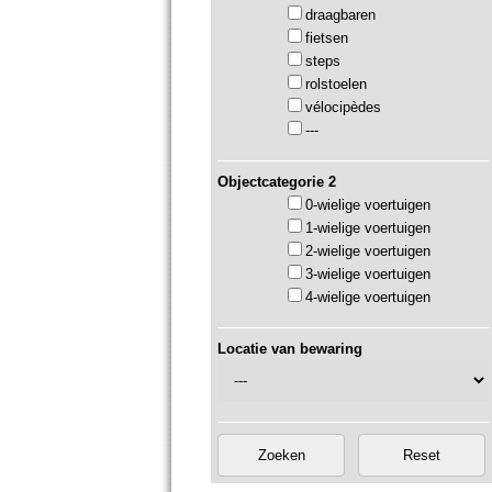
draagbaren
fietsen
steps
rolstoelen
vélocipèdes
---
Objectcategorie 2
0-wielige voertuigen
1-wielige voertuigen
2-wielige voertuigen
3-wielige voertuigen
4-wielige voertuigen
Locatie van bewaring