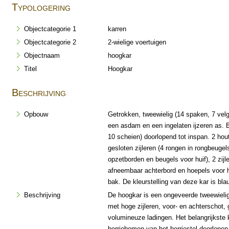
Typologering
Objectcategorie 1
karren
Objectcategorie 2
2-wielige voertuigen
Objectnaam
hoogkar
Titel
Hoogkar
Beschrijving
Opbouw
Getrokken, tweewielig (14 spaken, 7 vel
een asdam en een ingelaten ijzeren as. B
10 scheien) doorlopend tot inspan. 2 ho
gesloten zijleren (4 rongen in rongbeug
opzetborden en beugels voor huif), 2 zijl
afneembaar achterbord en hoepels voor h
bak. De kleurstelling van deze kar is bl
Beschrijving
De hoogkar is een ongeveerde tweewieli
met hoge zijleren, voor- en achterschot, 
volumineuze ladingen. Het belangrijkste
berriebomen van het berriestel doorlopen 