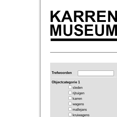
Trefwoorden
Objectcategorie 1
sleden
rijtuigen
karren
wagens
mallejans
kruiwagens