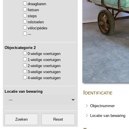
draagbaren
fietsen
steps
rolstoelen
vélocipèdes
---
Objectcategorie 2
0-wielige voertuigen
1-wielige voertuigen
2-wielige voertuigen
3-wielige voertuigen
4-wielige voertuigen
Locatie van bewaring
Identificatie
Objectnummer
Locatie van bewaring