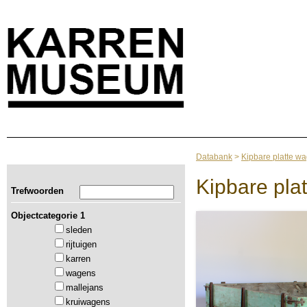
Databank
>
Kipbare platte w
Kipbare pla
Trefwoorden
Objectcategorie 1
sleden
rijtuigen
karren
wagens
mallejans
kruiwagens