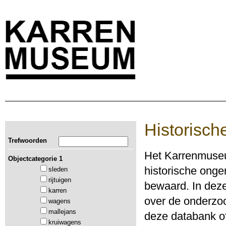
Historisch
Trefwoorden
Het Karrenmuseu
Objectcategorie 1
historische ong
sleden
rijtuigen
bewaard. In deze
karren
over de onderzoc
wagens
mallejans
deze databank of
kruiwagens