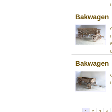
L
Bakwagen
H
B
L
Bakwagen
L
1
2
3
4