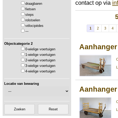
contact op via
i
draagbaren
fietsen
steps
rolstoelen
vélocipèdes
1
2
3
4
---
Objectcategorie 2
Aanhanger
0-wielige voertuigen
1-wielige voertuigen
2-wielige voertuigen
3-wielige voertuigen
L
4-wielige voertuigen
Locatie van bewaring
Aanhanger
L