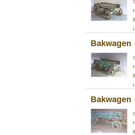
H
B
L
Bakwagen
H
B
L
Bakwagen
H
B