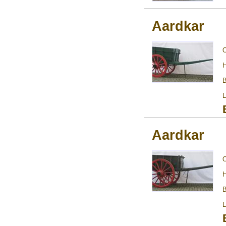
Aardkar
H
B
L
Aardkar
H
B
L