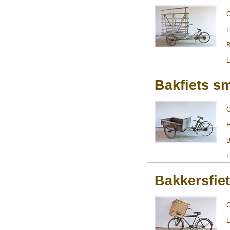
H
B
L
Bakfiets s
H
B
L
Bakkersfie
L